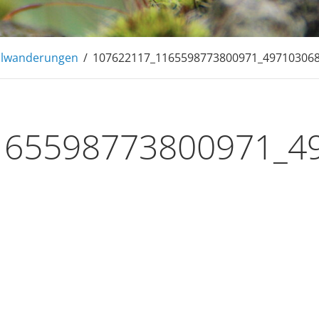
hlwanderungen
/
107622117_1165598773800971_49710306
165598773800971_4