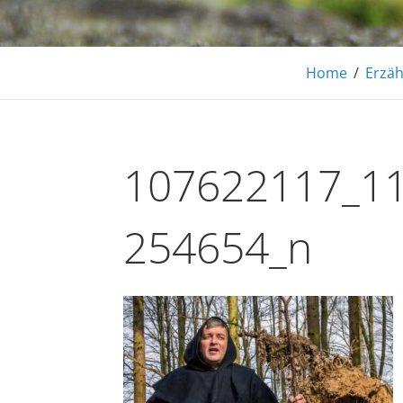
Home
/
Erzä
107622117_1
254654_n